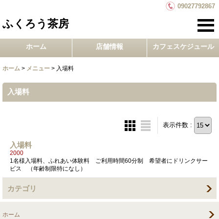
09027792867
ふくろう茶房
ホーム
店舗情報
カフェスケジュール
ホーム
>
メニュー
>
入場料
入場料
表示件数 :
入場料
2000
1名様入場料、ふれあい体験料 ご利用時間60分制 希望者にドリンクサー
ビス （年齢制限特になし）
カテゴリ
ホーム